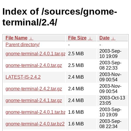
Index of /sources/gnome-
terminal/2.4/
File Name
↓
File Size
↓
Date
↓
Parent directory/
-
-
2003-Sep-
gnome-terminal-2.4.0.1.tar.gz
2.5 MiB
10 19:09
2003-Sep-
gnome-terminal-2.4.0.tar.gz
2.5 MiB
08 22:33
2003-Nov-
LATEST-IS-2.4.2
2.4 MiB
09 00:54
2003-Nov-
gnome-terminal-2.4.2.tar.gz
2.4 MiB
09 00:54
2003-Oct-13
gnome-terminal-2.4.1.tar.gz
2.4 MiB
23:05
2003-Sep-
gnome-terminal-2.4.0.1.tar.bz2
1.6 MiB
10 19:09
2003-Sep-
gnome-terminal-2.4.0.tar.bz2
1.6 MiB
08 22:34