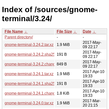
Index of /sources/gnome-
terminal/3.24/
File Name
↓
File Size
↓
Date
↓
Parent directory/
-
-
2017-May-
gnome-terminal-3.24.2.tar.xz
1.9 MiB
09 22:17
2017-May-
gnome-terminal-3.24.2.sha256sum
191 B
09 22:17
2017-May-
gnome-terminal-3.24.2.changes
849 B
09 22:17
2017-Apr-10
gnome-terminal-3.24.1.tar.xz
1.9 MiB
19:33
2017-Apr-10
gnome-terminal-3.24.1.sha256sum
191 B
19:33
2017-Apr-10
gnome-terminal-3.24.1.changes
1.8 KiB
19:33
2017-Mar-
gnome-terminal-3.24.0.tar.xz
1.9 MiB
20 21:15