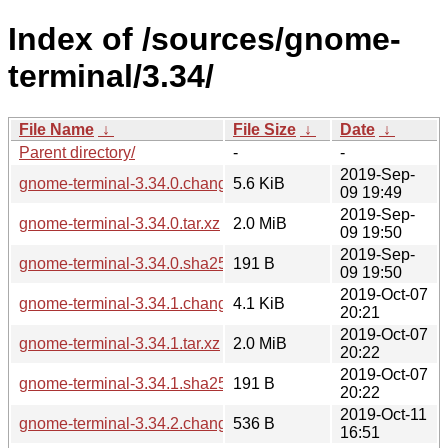
Index of /sources/gnome-
terminal/3.34/
File Name
↓
File Size
↓
Date
↓
Parent directory/
-
-
2019-Sep-
gnome-terminal-3.34.0.changes
5.6 KiB
09 19:49
2019-Sep-
gnome-terminal-3.34.0.tar.xz
2.0 MiB
09 19:50
2019-Sep-
gnome-terminal-3.34.0.sha256sum
191 B
09 19:50
2019-Oct-07
gnome-terminal-3.34.1.changes
4.1 KiB
20:21
2019-Oct-07
gnome-terminal-3.34.1.tar.xz
2.0 MiB
20:22
2019-Oct-07
gnome-terminal-3.34.1.sha256sum
191 B
20:22
2019-Oct-11
gnome-terminal-3.34.2.changes
536 B
16:51