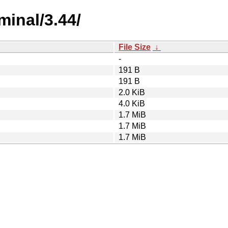
minal/3.44/
File Size
↓
-
191 B
191 B
2.0 KiB
4.0 KiB
1.7 MiB
1.7 MiB
1.7 MiB