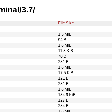
inal/3.7/
File Size
↓
-
1.5 MiB
94 B
1.6 MiB
11.8 KiB
70 B
281 B
1.6 MiB
17.5 KiB
121 B
281 B
1.6 MiB
134.9 KiB
127 B
284 B
1.6 MiB