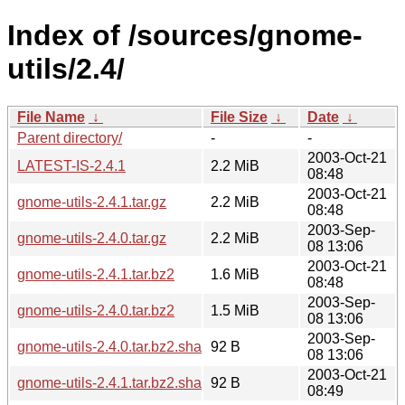
Index of /sources/gnome-
utils/2.4/
File Name
↓
File Size
↓
Date
↓
Parent directory/
-
-
2003-Oct-21
LATEST-IS-2.4.1
2.2 MiB
08:48
2003-Oct-21
gnome-utils-2.4.1.tar.gz
2.2 MiB
08:48
2003-Sep-
gnome-utils-2.4.0.tar.gz
2.2 MiB
08 13:06
2003-Oct-21
gnome-utils-2.4.1.tar.bz2
1.6 MiB
08:48
2003-Sep-
gnome-utils-2.4.0.tar.bz2
1.5 MiB
08 13:06
2003-Sep-
gnome-utils-2.4.0.tar.bz2.sha256sum
92 B
08 13:06
2003-Oct-21
gnome-utils-2.4.1.tar.bz2.sha256sum
92 B
08:49