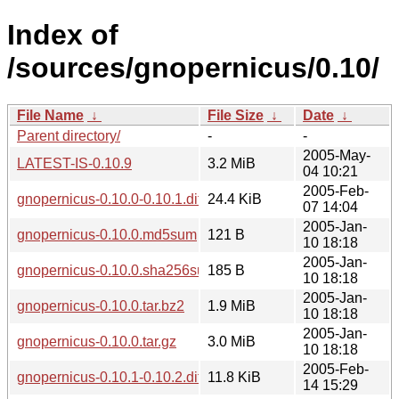
Index of
/sources/gnopernicus/0.10/
File Name
↓
File Size
↓
Date
↓
Parent directory/
-
-
2005-May-
LATEST-IS-0.10.9
3.2 MiB
04 10:21
2005-Feb-
gnopernicus-0.10.0-0.10.1.diff.gz
24.4 KiB
07 14:04
2005-Jan-
gnopernicus-0.10.0.md5sum
121 B
10 18:18
2005-Jan-
gnopernicus-0.10.0.sha256sum
185 B
10 18:18
2005-Jan-
gnopernicus-0.10.0.tar.bz2
1.9 MiB
10 18:18
2005-Jan-
gnopernicus-0.10.0.tar.gz
3.0 MiB
10 18:18
2005-Feb-
gnopernicus-0.10.1-0.10.2.diff.gz
11.8 KiB
14 15:29