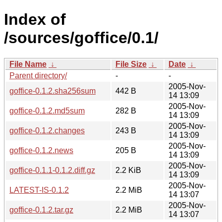
Index of
/sources/goffice/0.1/
File Name
↓
File Size
↓
Date
↓
Parent directory/
-
-
2005-Nov-
goffice-0.1.2.sha256sum
442 B
14 13:09
2005-Nov-
goffice-0.1.2.md5sum
282 B
14 13:09
2005-Nov-
goffice-0.1.2.changes
243 B
14 13:09
2005-Nov-
goffice-0.1.2.news
205 B
14 13:09
2005-Nov-
goffice-0.1.1-0.1.2.diff.gz
2.2 KiB
14 13:09
2005-Nov-
LATEST-IS-0.1.2
2.2 MiB
14 13:07
2005-Nov-
goffice-0.1.2.tar.gz
2.2 MiB
14 13:07