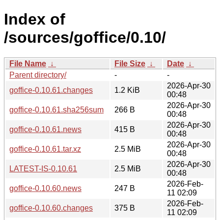
Index of
/sources/goffice/0.10/
File Name
↓
File Size
↓
Date
↓
Parent directory/
-
-
2026-Apr-30
goffice-0.10.61.changes
1.2 KiB
00:48
2026-Apr-30
goffice-0.10.61.sha256sum
266 B
00:48
2026-Apr-30
goffice-0.10.61.news
415 B
00:48
2026-Apr-30
goffice-0.10.61.tar.xz
2.5 MiB
00:48
2026-Apr-30
LATEST-IS-0.10.61
2.5 MiB
00:48
2026-Feb-
goffice-0.10.60.news
247 B
11 02:09
2026-Feb-
goffice-0.10.60.changes
375 B
11 02:09