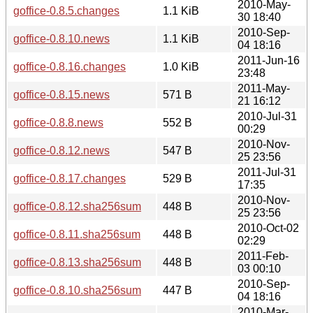
2010-May-
goffice-0.8.5.changes
1.1 KiB
30 18:40
2010-Sep-
goffice-0.8.10.news
1.1 KiB
04 18:16
2011-Jun-16
goffice-0.8.16.changes
1.0 KiB
23:48
2011-May-
goffice-0.8.15.news
571 B
21 16:12
2010-Jul-31
goffice-0.8.8.news
552 B
00:29
2010-Nov-
goffice-0.8.12.news
547 B
25 23:56
2011-Jul-31
goffice-0.8.17.changes
529 B
17:35
2010-Nov-
goffice-0.8.12.sha256sum
448 B
25 23:56
2010-Oct-02
goffice-0.8.11.sha256sum
448 B
02:29
2011-Feb-
goffice-0.8.13.sha256sum
448 B
03 00:10
2010-Sep-
goffice-0.8.10.sha256sum
447 B
04 18:16
2010-Mar-