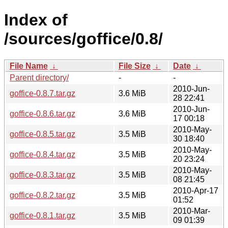
Index of
/sources/goffice/0.8/
File Name
↓
File Size
↓
Date
↓
Parent directory/
-
-
2010-Jun-
goffice-0.8.7.tar.gz
3.6 MiB
28 22:41
2010-Jun-
goffice-0.8.6.tar.gz
3.6 MiB
17 00:18
2010-May-
goffice-0.8.5.tar.gz
3.5 MiB
30 18:40
2010-May-
goffice-0.8.4.tar.gz
3.5 MiB
20 23:24
2010-May-
goffice-0.8.3.tar.gz
3.5 MiB
08 21:45
2010-Apr-17
goffice-0.8.2.tar.gz
3.5 MiB
01:52
2010-Mar-
goffice-0.8.1.tar.gz
3.5 MiB
09 01:39