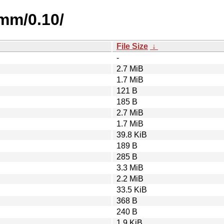
mm/0.10/
File Size
↓
-
2.7 MiB
1.7 MiB
121 B
185 B
2.7 MiB
1.7 MiB
39.8 KiB
189 B
285 B
3.3 MiB
2.2 MiB
33.5 KiB
368 B
240 B
1.9 KiB