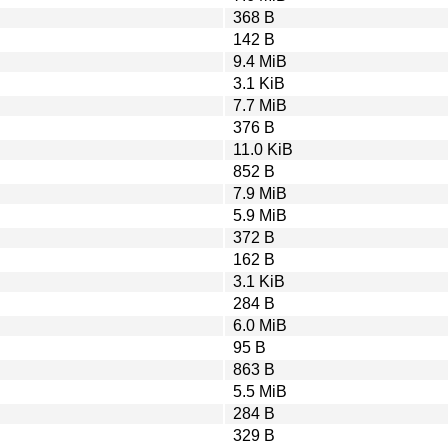
368 B
142 B
9.4 MiB
3.1 KiB
7.7 MiB
376 B
11.0 KiB
852 B
7.9 MiB
5.9 MiB
372 B
162 B
3.1 KiB
284 B
6.0 MiB
95 B
863 B
5.5 MiB
284 B
329 B