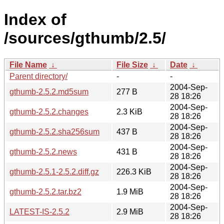
Index of
/sources/gthumb/2.5/
File Name
↓
File Size
↓
Date
↓
Parent directory/
-
-
2004-Sep-
gthumb-2.5.2.md5sum
277 B
28 18:26
2004-Sep-
gthumb-2.5.2.changes
2.3 KiB
28 18:26
2004-Sep-
gthumb-2.5.2.sha256sum
437 B
28 18:26
2004-Sep-
gthumb-2.5.2.news
431 B
28 18:26
2004-Sep-
gthumb-2.5.1-2.5.2.diff.gz
226.3 KiB
28 18:26
2004-Sep-
gthumb-2.5.2.tar.bz2
1.9 MiB
28 18:26
2004-Sep-
LATEST-IS-2.5.2
2.9 MiB
28 18:26