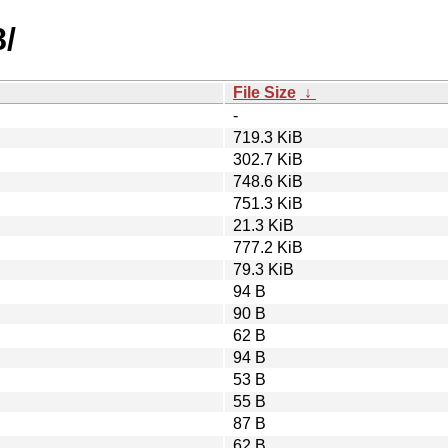
8/
File Size
↓
-
719.3 KiB
302.7 KiB
748.6 KiB
751.3 KiB
21.3 KiB
777.2 KiB
79.3 KiB
94 B
90 B
62 B
94 B
53 B
55 B
87 B
62 B