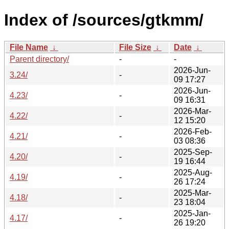
Index of /sources/gtkmm/
File Name
↓
File Size
↓
Date
↓
Parent directory/
-
-
2026-Jun-
3.24/
-
09 17:27
2026-Jun-
4.23/
-
09 16:31
2026-Mar-
4.22/
-
12 15:20
2026-Feb-
4.21/
-
03 08:36
2025-Sep-
4.20/
-
19 16:44
2025-Aug-
4.19/
-
26 17:24
2025-Mar-
4.18/
-
23 18:04
2025-Jan-
4.17/
-
26 19:20