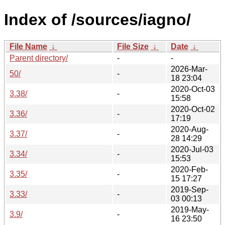
Index of /sources/iagno/
File Name
↓
File Size
↓
Date
↓
Parent directory/
-
-
2026-Mar-
50/
-
18 23:04
2020-Oct-03
3.38/
-
15:58
2020-Oct-02
3.36/
-
17:19
2020-Aug-
3.37/
-
28 14:29
2020-Jul-03
3.34/
-
15:53
2020-Feb-
3.35/
-
15 17:27
2019-Sep-
3.33/
-
03 00:13
2019-May-
3.9/
-
16 23:50