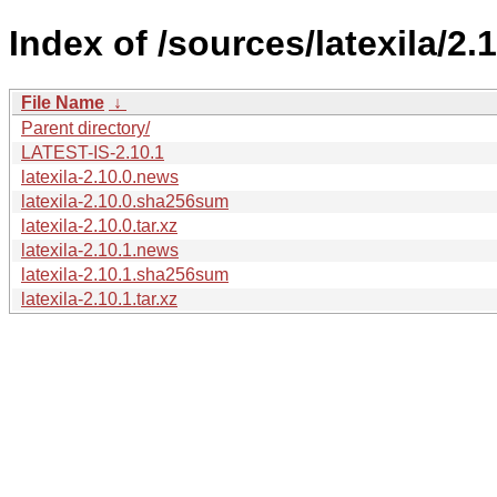
Index of /sources/latexila/2.1
File Name
↓
Parent directory/
LATEST-IS-2.10.1
latexila-2.10.0.news
latexila-2.10.0.sha256sum
latexila-2.10.0.tar.xz
latexila-2.10.1.news
latexila-2.10.1.sha256sum
latexila-2.10.1.tar.xz