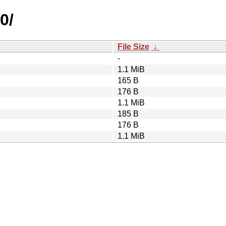
0/
File Size
↓
-
1.1 MiB
165 B
176 B
1.1 MiB
185 B
176 B
1.1 MiB