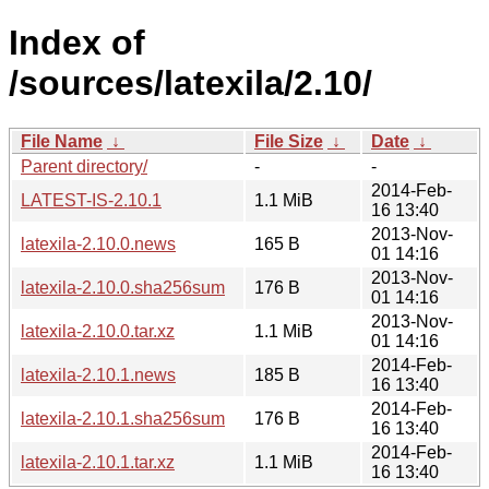
Index of
/sources/latexila/2.10/
File Name
↓
File Size
↓
Date
↓
Parent directory/
-
-
2014-Feb-
LATEST-IS-2.10.1
1.1 MiB
16 13:40
2013-Nov-
latexila-2.10.0.news
165 B
01 14:16
2013-Nov-
latexila-2.10.0.sha256sum
176 B
01 14:16
2013-Nov-
latexila-2.10.0.tar.xz
1.1 MiB
01 14:16
2014-Feb-
latexila-2.10.1.news
185 B
16 13:40
2014-Feb-
latexila-2.10.1.sha256sum
176 B
16 13:40
2014-Feb-
latexila-2.10.1.tar.xz
1.1 MiB
16 13:40