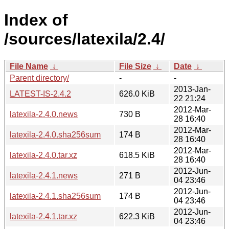
Index of
/sources/latexila/2.4/
File Name
↓
File Size
↓
Date
↓
Parent directory/
-
-
2013-Jan-
LATEST-IS-2.4.2
626.0 KiB
22 21:24
2012-Mar-
latexila-2.4.0.news
730 B
28 16:40
2012-Mar-
latexila-2.4.0.sha256sum
174 B
28 16:40
2012-Mar-
latexila-2.4.0.tar.xz
618.5 KiB
28 16:40
2012-Jun-
latexila-2.4.1.news
271 B
04 23:46
2012-Jun-
latexila-2.4.1.sha256sum
174 B
04 23:46
2012-Jun-
latexila-2.4.1.tar.xz
622.3 KiB
04 23:46