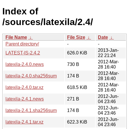
Index of
/sources/latexila/2.4/
File Name
↓
File Size
↓
Date
↓
Parent directory/
-
-
2013-Jan-
LATEST-IS-2.4.2
626.0 KiB
22 21:24
2012-Mar-
latexila-2.4.0.news
730 B
28 16:40
2012-Mar-
latexila-2.4.0.sha256sum
174 B
28 16:40
2012-Mar-
latexila-2.4.0.tar.xz
618.5 KiB
28 16:40
2012-Jun-
latexila-2.4.1.news
271 B
04 23:46
2012-Jun-
latexila-2.4.1.sha256sum
174 B
04 23:46
2012-Jun-
latexila-2.4.1.tar.xz
622.3 KiB
04 23:46