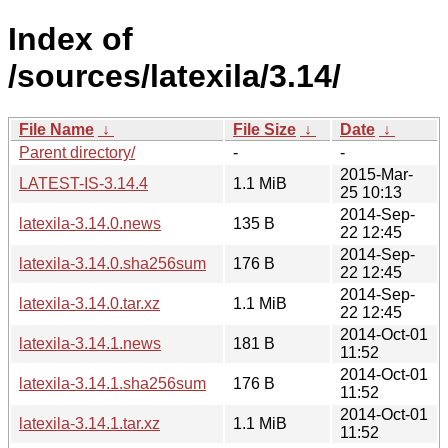
Index of
/sources/latexila/3.14/
File Name
↓
File Size
↓
Date
↓
Parent directory/
-
-
2015-Mar-
LATEST-IS-3.14.4
1.1 MiB
25 10:13
2014-Sep-
latexila-3.14.0.news
135 B
22 12:45
2014-Sep-
latexila-3.14.0.sha256sum
176 B
22 12:45
2014-Sep-
latexila-3.14.0.tar.xz
1.1 MiB
22 12:45
2014-Oct-01
latexila-3.14.1.news
181 B
11:52
2014-Oct-01
latexila-3.14.1.sha256sum
176 B
11:52
2014-Oct-01
latexila-3.14.1.tar.xz
1.1 MiB
11:52