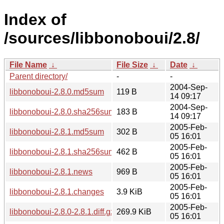
Index of
/sources/libbonoboui/2.8/
File Name
↓
File Size
↓
Date
↓
Parent directory/
-
-
2004-Sep-
libbonoboui-2.8.0.md5sum
119 B
14 09:17
2004-Sep-
libbonoboui-2.8.0.sha256sum
183 B
14 09:17
2005-Feb-
libbonoboui-2.8.1.md5sum
302 B
05 16:01
2005-Feb-
libbonoboui-2.8.1.sha256sum
462 B
05 16:01
2005-Feb-
libbonoboui-2.8.1.news
969 B
05 16:01
2005-Feb-
libbonoboui-2.8.1.changes
3.9 KiB
05 16:01
2005-Feb-
libbonoboui-2.8.0-2.8.1.diff.gz
269.9 KiB
05 16:01