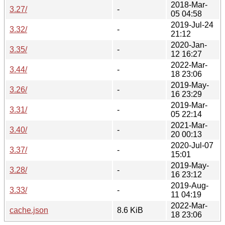
2018-Mar-
3.27/
-
05 04:58
2019-Jul-24
3.32/
-
21:12
2020-Jan-
3.35/
-
12 16:27
2022-Mar-
3.44/
-
18 23:06
2019-May-
3.26/
-
16 23:29
2019-Mar-
3.31/
-
05 22:14
2021-Mar-
3.40/
-
20 00:13
2020-Jul-07
3.37/
-
15:01
2019-May-
3.28/
-
16 23:12
2019-Aug-
3.33/
-
11 04:19
2022-Mar-
cache.json
8.6 KiB
18 23:06