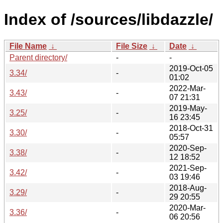
Index of /sources/libdazzle/
File Name
↓
File Size
↓
Date
↓
Parent directory/
-
-
2019-Oct-05
3.34/
-
01:02
2022-Mar-
3.43/
-
07 21:31
2019-May-
3.25/
-
16 23:45
2018-Oct-31
3.30/
-
05:57
2020-Sep-
3.38/
-
12 18:52
2021-Sep-
3.42/
-
03 19:46
2018-Aug-
3.29/
-
29 20:55
2020-Mar-
3.36/
-
06 20:56