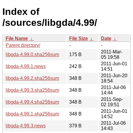
Index of
/sources/libgda/4.99/
File Name
↓
File Size
↓
Date
↓
Parent directory/
-
-
2011-Mar-
libgda-4.99.0.sha256sum
175 B
05 19:58
2011-Jun-01
libgda-4.99.1.news
242 B
14:51
2011-Jun-20
libgda-4.99.2.sha256sum
348 B
18:54
2011-Jul-06
libgda-4.99.3.sha256sum
348 B
14:44
2011-Sep-
libgda-4.99.4.sha256sum
348 B
02 19:51
2011-Jun-01
libgda-4.99.1.sha256sum
348 B
14:52
2011-Jul-06
libgda-4.99.3.news
379 B
14:43