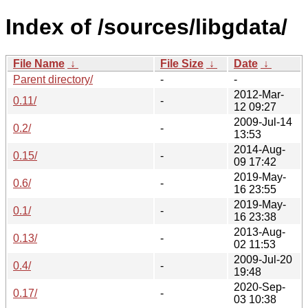
Index of /sources/libgdata/
File Name
↓
File Size
↓
Date
↓
Parent directory/
-
-
2012-Mar-
0.11/
-
12 09:27
2009-Jul-14
0.2/
-
13:53
2014-Aug-
0.15/
-
09 17:42
2019-May-
0.6/
-
16 23:55
2019-May-
0.1/
-
16 23:38
2013-Aug-
0.13/
-
02 11:53
2009-Jul-20
0.4/
-
19:48
2020-Sep-
0.17/
-
03 10:38