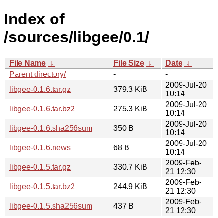
Index of
/sources/libgee/0.1/
File Name
↓
File Size
↓
Date
↓
Parent directory/
-
-
2009-Jul-20
libgee-0.1.6.tar.gz
379.3 KiB
10:14
2009-Jul-20
libgee-0.1.6.tar.bz2
275.3 KiB
10:14
2009-Jul-20
libgee-0.1.6.sha256sum
350 B
10:14
2009-Jul-20
libgee-0.1.6.news
68 B
10:14
2009-Feb-
libgee-0.1.5.tar.gz
330.7 KiB
21 12:30
2009-Feb-
libgee-0.1.5.tar.bz2
244.9 KiB
21 12:30
2009-Feb-
libgee-0.1.5.sha256sum
437 B
21 12:30