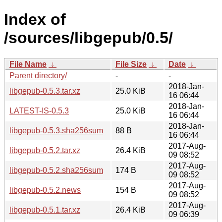
Index of
/sources/libgepub/0.5/
File Name
↓
File Size
↓
Date
↓
Parent directory/
-
-
2018-Jan-
libgepub-0.5.3.tar.xz
25.0 KiB
16 06:44
2018-Jan-
LATEST-IS-0.5.3
25.0 KiB
16 06:44
2018-Jan-
libgepub-0.5.3.sha256sum
88 B
16 06:44
2017-Aug-
libgepub-0.5.2.tar.xz
26.4 KiB
09 08:52
2017-Aug-
libgepub-0.5.2.sha256sum
174 B
09 08:52
2017-Aug-
libgepub-0.5.2.news
154 B
09 08:52
2017-Aug-
libgepub-0.5.1.tar.xz
26.4 KiB
09 06:39