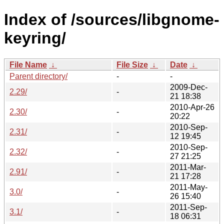
Index of /sources/libgnome-
keyring/
File Name
↓
File Size
↓
Date
↓
Parent directory/
-
-
2009-Dec-
2.29/
-
21 18:38
2010-Apr-26
2.30/
-
20:22
2010-Sep-
2.31/
-
12 19:45
2010-Sep-
2.32/
-
27 21:25
2011-Mar-
2.91/
-
21 17:28
2011-May-
3.0/
-
26 15:40
2011-Sep-
3.1/
-
18 06:31