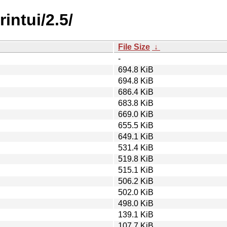
intui/2.5/
File Size
↓
-
694.8 KiB
694.8 KiB
686.4 KiB
683.8 KiB
669.0 KiB
655.5 KiB
649.1 KiB
531.4 KiB
519.8 KiB
515.1 KiB
506.2 KiB
502.0 KiB
498.0 KiB
139.1 KiB
107.7 KiB