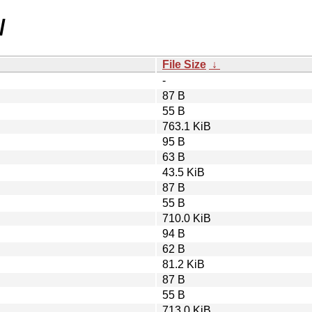
/
File Size
↓
-
87 B
55 B
763.1 KiB
95 B
63 B
43.5 KiB
87 B
55 B
710.0 KiB
94 B
62 B
81.2 KiB
87 B
55 B
713.0 KiB