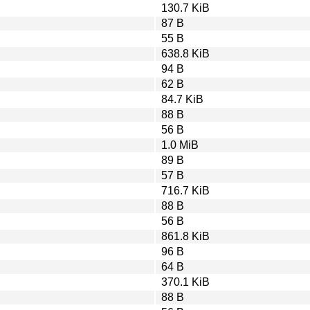
130.7 KiB
87 B
55 B
638.8 KiB
94 B
62 B
84.7 KiB
88 B
56 B
1.0 MiB
89 B
57 B
716.7 KiB
88 B
56 B
861.8 KiB
96 B
64 B
370.1 KiB
88 B