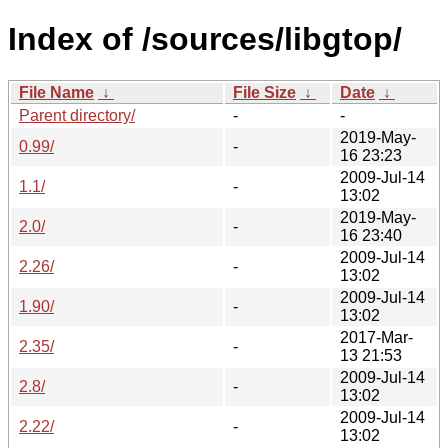
Index of /sources/libgtop/
File Name
↓
File Size
↓
Date
↓
Parent directory/
-
-
2019-May-
0.99/
-
16 23:23
2009-Jul-14
1.1/
-
13:02
2019-May-
2.0/
-
16 23:40
2009-Jul-14
2.26/
-
13:02
2009-Jul-14
1.90/
-
13:02
2017-Mar-
2.35/
-
13 21:53
2009-Jul-14
2.8/
-
13:02
2009-Jul-14
2.22/
-
13:02