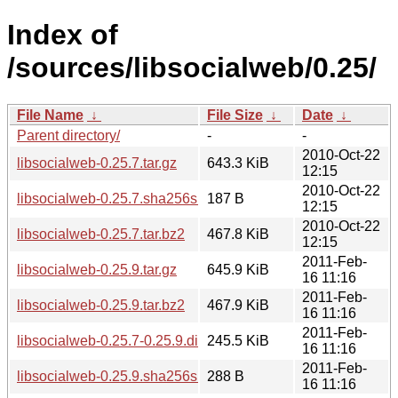
Index of
/sources/libsocialweb/0.25/
File Name
↓
File Size
↓
Date
↓
Parent directory/
-
-
2010-Oct-22
libsocialweb-0.25.7.tar.gz
643.3 KiB
12:15
2010-Oct-22
libsocialweb-0.25.7.sha256sum
187 B
12:15
2010-Oct-22
libsocialweb-0.25.7.tar.bz2
467.8 KiB
12:15
2011-Feb-
libsocialweb-0.25.9.tar.gz
645.9 KiB
16 11:16
2011-Feb-
libsocialweb-0.25.9.tar.bz2
467.9 KiB
16 11:16
2011-Feb-
libsocialweb-0.25.7-0.25.9.diff.gz
245.5 KiB
16 11:16
2011-Feb-
libsocialweb-0.25.9.sha256sum
288 B
16 11:16