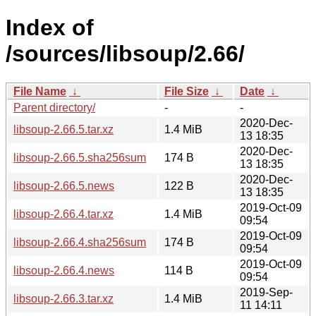
Index of
/sources/libsoup/2.66/
File Name
↓
File Size
↓
Date
↓
Parent directory/
-
-
2020-Dec-
libsoup-2.66.5.tar.xz
1.4 MiB
13 18:35
2020-Dec-
libsoup-2.66.5.sha256sum
174 B
13 18:35
2020-Dec-
libsoup-2.66.5.news
122 B
13 18:35
2019-Oct-09
libsoup-2.66.4.tar.xz
1.4 MiB
09:54
2019-Oct-09
libsoup-2.66.4.sha256sum
174 B
09:54
2019-Oct-09
libsoup-2.66.4.news
114 B
09:54
2019-Sep-
libsoup-2.66.3.tar.xz
1.4 MiB
11 14:11