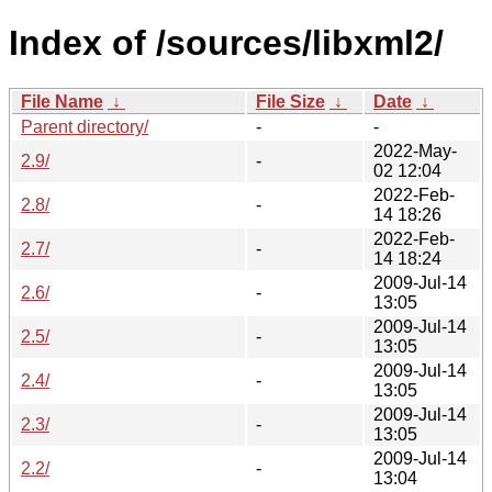
Index of /sources/libxml2/
File Name
↓
File Size
↓
Date
↓
Parent directory/
-
-
2022-May-
2.9/
-
02 12:04
2022-Feb-
2.8/
-
14 18:26
2022-Feb-
2.7/
-
14 18:24
2009-Jul-14
2.6/
-
13:05
2009-Jul-14
2.5/
-
13:05
2009-Jul-14
2.4/
-
13:05
2009-Jul-14
2.3/
-
13:05
2009-Jul-14
2.2/
-
13:04