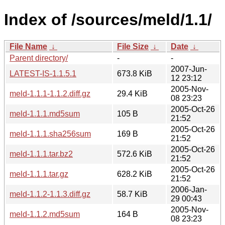
Index of /sources/meld/1.1/
File Name
↓
File Size
↓
Date
↓
Parent directory/
-
-
2007-Jun-
LATEST-IS-1.1.5.1
673.8 KiB
12 23:12
2005-Nov-
meld-1.1.1-1.1.2.diff.gz
29.4 KiB
08 23:23
2005-Oct-26
meld-1.1.1.md5sum
105 B
21:52
2005-Oct-26
meld-1.1.1.sha256sum
169 B
21:52
2005-Oct-26
meld-1.1.1.tar.bz2
572.6 KiB
21:52
2005-Oct-26
meld-1.1.1.tar.gz
628.2 KiB
21:52
2006-Jan-
meld-1.1.2-1.1.3.diff.gz
58.7 KiB
29 00:43
2005-Nov-
meld-1.1.2.md5sum
164 B
08 23:23