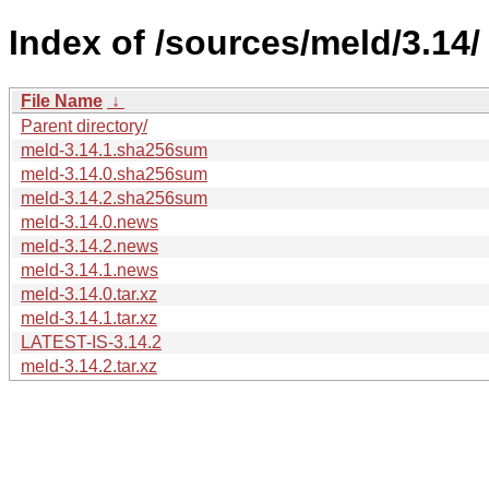
Index of /sources/meld/3.14/
File Name
↓
Parent directory/
meld-3.14.1.sha256sum
meld-3.14.0.sha256sum
meld-3.14.2.sha256sum
meld-3.14.0.news
meld-3.14.2.news
meld-3.14.1.news
meld-3.14.0.tar.xz
meld-3.14.1.tar.xz
LATEST-IS-3.14.2
meld-3.14.2.tar.xz