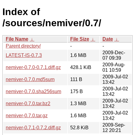
Index of
/sources/nemiver/0.7/
File Name
↓
File Size
↓
Date
↓
Parent directory/
-
-
2009-Dec-
LATEST-IS-0.7.3
1.6 MiB
07 09:39
2009-Aug-
nemiver-0.7.0-0.7.1.diff.gz
428.1 KiB
01 10:59
2009-Jul-02
nemiver-0.7.0.md5sum
111 B
13:42
2009-Jul-02
nemiver-0.7.0.sha256sum
175 B
13:42
2009-Jul-02
nemiver-0.7.0.tar.bz2
1.3 MiB
13:42
2009-Jul-02
nemiver-0.7.0.tar.gz
1.6 MiB
13:42
2009-Sep-
nemiver-0.7.1-0.7.2.diff.gz
52.8 KiB
12 20:21