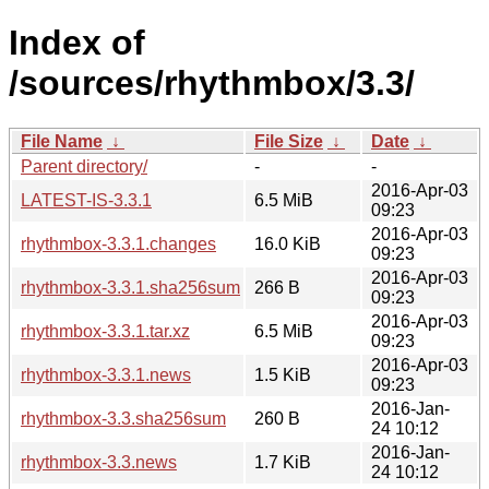
Index of
/sources/rhythmbox/3.3/
File Name
↓
File Size
↓
Date
↓
Parent directory/
-
-
2016-Apr-03
LATEST-IS-3.3.1
6.5 MiB
09:23
2016-Apr-03
rhythmbox-3.3.1.changes
16.0 KiB
09:23
2016-Apr-03
rhythmbox-3.3.1.sha256sum
266 B
09:23
2016-Apr-03
rhythmbox-3.3.1.tar.xz
6.5 MiB
09:23
2016-Apr-03
rhythmbox-3.3.1.news
1.5 KiB
09:23
2016-Jan-
rhythmbox-3.3.sha256sum
260 B
24 10:12
2016-Jan-
rhythmbox-3.3.news
1.7 KiB
24 10:12