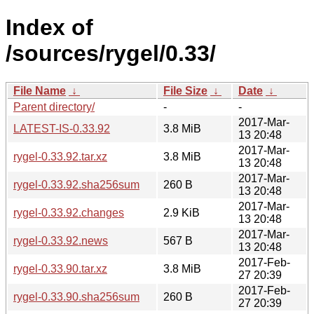
Index of
/sources/rygel/0.33/
File Name
↓
File Size
↓
Date
↓
Parent directory/
-
-
2017-Mar-
LATEST-IS-0.33.92
3.8 MiB
13 20:48
2017-Mar-
rygel-0.33.92.tar.xz
3.8 MiB
13 20:48
2017-Mar-
rygel-0.33.92.sha256sum
260 B
13 20:48
2017-Mar-
rygel-0.33.92.changes
2.9 KiB
13 20:48
2017-Mar-
rygel-0.33.92.news
567 B
13 20:48
2017-Feb-
rygel-0.33.90.tar.xz
3.8 MiB
27 20:39
2017-Feb-
rygel-0.33.90.sha256sum
260 B
27 20:39