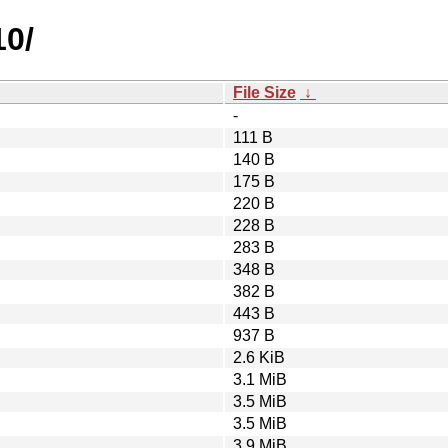
10/
File Size
↓
-
111 B
140 B
175 B
220 B
228 B
283 B
348 B
382 B
443 B
937 B
2.6 KiB
3.1 MiB
3.5 MiB
3.5 MiB
3.9 MiB