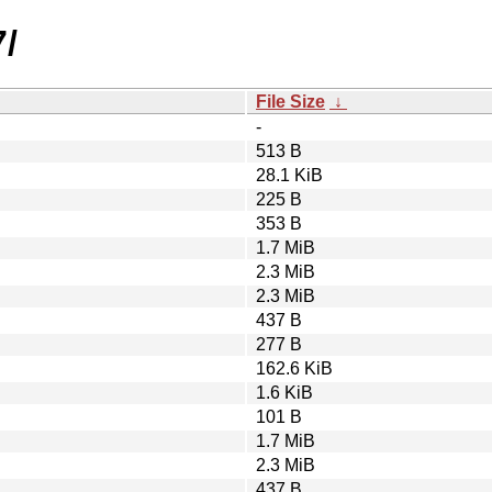
7/
File Size
↓
-
513 B
28.1 KiB
225 B
353 B
1.7 MiB
2.3 MiB
2.3 MiB
437 B
277 B
162.6 KiB
1.6 KiB
101 B
1.7 MiB
2.3 MiB
437 B