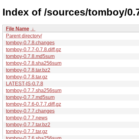
Index of /sources/tomboy/0.
File Name
↓
Parent directory/
tomboy-0.7.8.changes
tomboy-0.7.7-0.7.8.diff.gz
tomboy-0.7.8.md5sum
tomboy-0.7.8.sha256sum
tomboy-0.7.8.tar.bz2
tomboy-0.7.8.tar.gz
LATEST-IS-0.7.8
tomboy-0.7.7.sha256sum
tomboy-0.7.7.md5sum
tomboy-0.7.6-0.7.7.diff.gz
tomboy-0.7.7.changes
tomboy-0.7.7.news
tomboy-0.7.7.tar.bz2
tomboy-0.7.7.tar.gz
tomboy-0.7.6.sha256sum