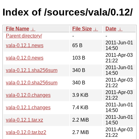
Index of /sources/vala/0.12/
File Name
↓
File Size
↓
Date
↓
Parent directory/
-
-
2011-Jun-01
vala-0.12.1.news
65 B
14:50
2011-Apr-03
vala-0.12.0.news
103 B
21:22
2011-Jun-01
vala-0.12.1.sha256sum
340 B
14:50
2011-Apr-03
vala-0.12.0.sha256sum
340 B
21:22
2011-Apr-03
vala-0.12.0.changes
3.9 KiB
21:22
2011-Jun-01
vala-0.12.1.changes
7.4 KiB
14:50
2011-Jun-01
vala-0.12.1.tar.xz
2.2 MiB
14:50
2011-Apr-03
vala-0.12.0.tar.bz2
2.7 MiB
21:22