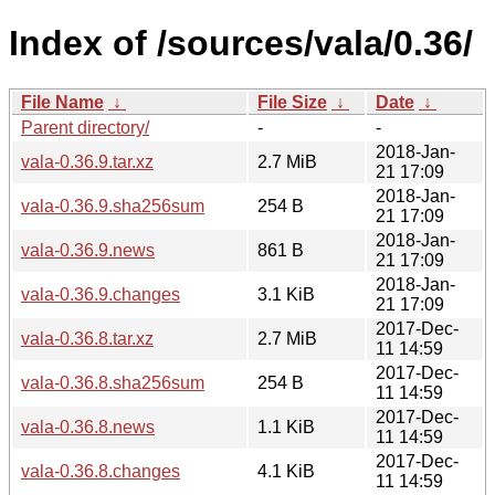
Index of /sources/vala/0.36/
File Name
↓
File Size
↓
Date
↓
Parent directory/
-
-
2018-Jan-
vala-0.36.9.tar.xz
2.7 MiB
21 17:09
2018-Jan-
vala-0.36.9.sha256sum
254 B
21 17:09
2018-Jan-
vala-0.36.9.news
861 B
21 17:09
2018-Jan-
vala-0.36.9.changes
3.1 KiB
21 17:09
2017-Dec-
vala-0.36.8.tar.xz
2.7 MiB
11 14:59
2017-Dec-
vala-0.36.8.sha256sum
254 B
11 14:59
2017-Dec-
vala-0.36.8.news
1.1 KiB
11 14:59
2017-Dec-
vala-0.36.8.changes
4.1 KiB
11 14:59