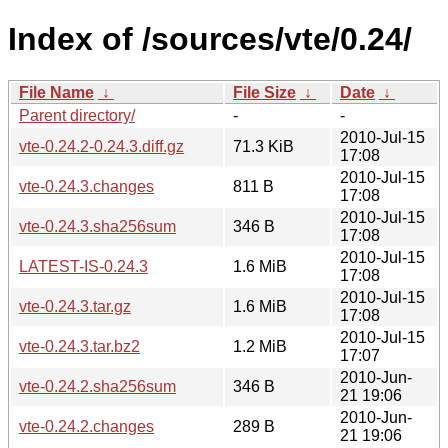
Index of /sources/vte/0.24/
File Name
↓
File Size
↓
Date
↓
Parent directory/
-
-
2010-Jul-15
vte-0.24.2-0.24.3.diff.gz
71.3 KiB
17:08
2010-Jul-15
vte-0.24.3.changes
811 B
17:08
2010-Jul-15
vte-0.24.3.sha256sum
346 B
17:08
2010-Jul-15
LATEST-IS-0.24.3
1.6 MiB
17:08
2010-Jul-15
vte-0.24.3.tar.gz
1.6 MiB
17:08
2010-Jul-15
vte-0.24.3.tar.bz2
1.2 MiB
17:07
2010-Jun-
vte-0.24.2.sha256sum
346 B
21 19:06
2010-Jun-
vte-0.24.2.changes
289 B
21 19:06