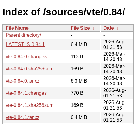
Index of /sources/vte/0.84/
File Name
↓
File Size
↓
Date
↓
Parent directory/
-
-
2026-Aug-
LATEST-IS-0.84.1
6.4 MiB
01 21:53
2026-Mar-
vte-0.84.0.changes
113 B
14 20:48
2026-Mar-
vte-0.84.0.sha256sum
169 B
14 20:48
2026-Mar-
vte-0.84.0.tar.xz
6.3 MiB
14 20:48
2026-Aug-
vte-0.84.1.changes
770 B
01 21:53
2026-Aug-
vte-0.84.1.sha256sum
169 B
01 21:53
2026-Aug-
vte-0.84.1.tar.xz
6.4 MiB
01 21:53