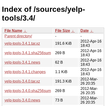
Index of /sources/yelp-
tools/3.4/
File Name
↓
File Size
↓
Date
↓
Parent directory/
-
-
2012-Apr-16
yelp-tools-3.4.1.tar.xz
191.6 KiB
18:43
2012-Apr-16
yelp-tools-3.4.1.sha256sum
269 B
18:43
2012-Apr-16
yelp-tools-3.4.1.news
62 B
18:43
2012-Apr-16
yelp-tools-3.4.1.changes
1.1 KiB
18:43
2012-Mar-
yelp-tools-3.4.0.tar.xz
191.3 KiB
26 20:35
2012-Mar-
yelp-tools-3.4.0.sha256sum
269 B
26 20:35
2012-Mar-
yelp-tools-3.4.0.news
73 B
26 20:35