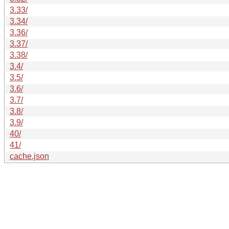
3.33/
3.34/
3.36/
3.37/
3.38/
3.4/
3.5/
3.6/
3.7/
3.8/
3.9/
40/
41/
cache.json