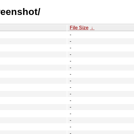
reenshot/
File Size
↓
-
-
-
-
-
-
-
-
-
-
-
-
-
-
-
-