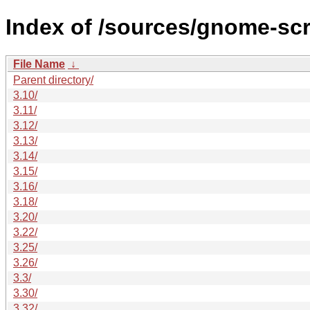
Index of /sources/gnome-sc
File Name
↓
Parent directory/
3.10/
3.11/
3.12/
3.13/
3.14/
3.15/
3.16/
3.18/
3.20/
3.22/
3.25/
3.26/
3.3/
3.30/
3.32/