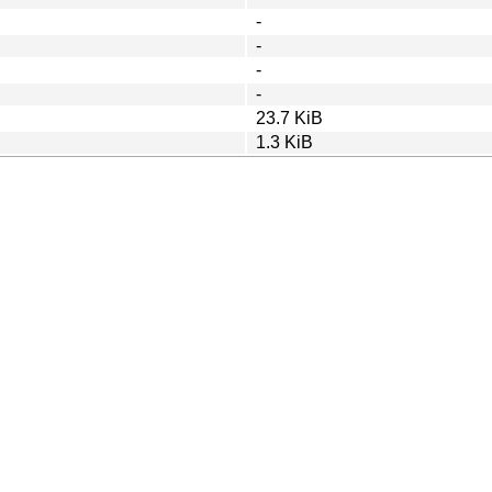
-
-
-
-
23.7 KiB
1.3 KiB