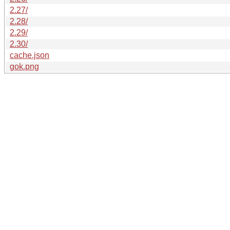
2.27/
2.28/
2.29/
2.30/
cache.json
gok.png