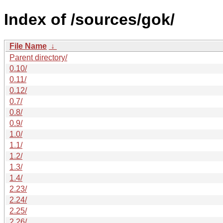
Index of /sources/gok/
File Name
↓
Parent directory/
0.10/
0.11/
0.12/
0.7/
0.8/
0.9/
1.0/
1.1/
1.2/
1.3/
1.4/
2.23/
2.24/
2.25/
2.26/