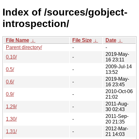
Index of /sources/gobject-
introspection/
File Name
↓
File Size
↓
Date
↓
Parent directory/
-
-
2019-May-
0.10/
-
16 23:11
2009-Jul-14
0.5/
-
13:52
2019-May-
0.6/
-
16 23:45
2010-Oct-06
0.9/
-
21:02
2011-Aug-
1.29/
-
30 02:43
2011-Sep-
1.30/
-
20 21:35
2012-Mar-
1.31/
-
21 14:03