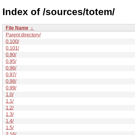
Index of /sources/totem/
File Name
↓
Parent directory/
0.100/
0.101/
0.90/
0.95/
0.96/
0.97/
0.98/
0.99/
1.0/
1.1/
1.2/
1.3/
1.4/
1.5/
2.16/